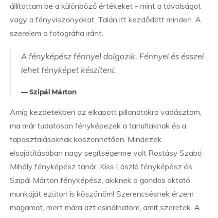
állítottam be a különböző értékeket - mint a távolságot
vagy a fényviszonyokat. Talán itt kezdődött minden. A
szerelem a fotográfia iránt.
A fényképész fénnyel dolgozik. Fénnyel és ésszel
lehet fényképet készíteni.
Szipál Márton
Amíg kezdetekben az elkapott pillanatokra vadásztam,
ma már tudatosan fényképezek a tanultaknak és a
tapasztalásoknak köszönhetően. Mindezek
elsajátításában nagy segítségemre volt Rostásy Szabó
Mihály fényképész tanár, Kiss László fényképész és
Szipál Márton fényképész, akiknek a gondos oktató
munkáját ezúton is köszönöm! Szerencsésnek érzem
magamat, mert mára azt csinálhatom, amit szeretek. A