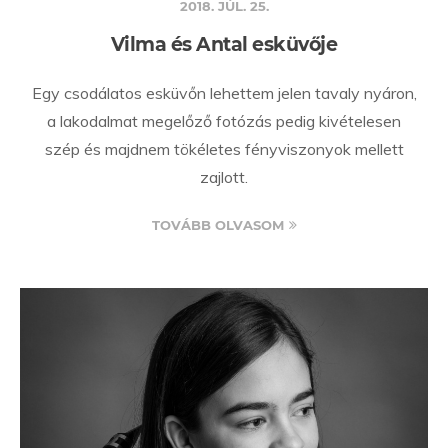
2018. JÚL. 25.
Vilma és Antal esküvője
Egy csodálatos esküvőn lehettem jelen tavaly nyáron,
a lakodalmat megelőző fotózás pedig kivételesen
szép és majdnem tökéletes fényviszonyok mellett
zajlott.
TOVÁBB OLVASOM