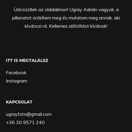
Üdvözöllek az oldalalmon! Ugray Adrián vagyok, a
pillanatot örökítem meg és mutatom meg annak, aki
kíváncsi rá. Kellemes időtöltést kívánok!
ITT IS MEGTALÁLSZ
Facebook
Instagram
KAPCSOLAT
ugrayfoto@gmail.com
+36 30 9571 240