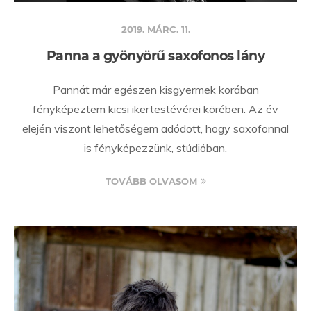
2019. MÁRC. 11.
Panna a gyönyörű saxofonos lány
Pannát már egészen kisgyermek korában
fényképeztem kicsi ikertestévérei körében. Az év
elején viszont lehetőségem adódott, hogy saxofonnal
is fényképezzünk, stúdióban.
TOVÁBB OLVASOM