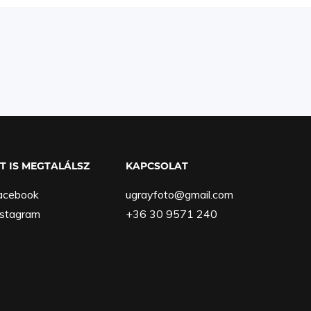
TT IS MEGTALÁLSZ
KAPCSOLAT
acebook
ugrayfoto@gmail.com
nstagram
+36 30 9571 240